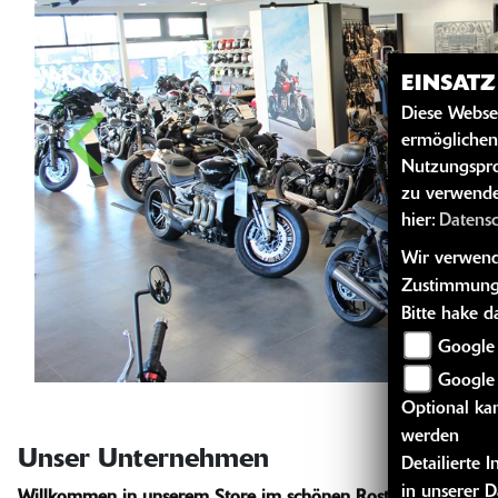
EINSAT
Diese Webse
ermöglichen
Nutzungspro
zu verwende
hier:
Datens
Wir verwende
Zustimmung
Bitte hake 
Google 
Google
Optional kan
werden
Unser Unternehmen
Detailierte
in unserer 