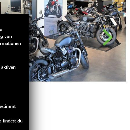
zu
ng von
ormationen
 aktiven
gestimmt
 findest du