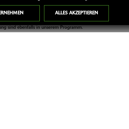
ERNEHMEN
ALLES AKZEPTIEREN
 unserer 6-köpfiges Team einen kompletten Service für Eure Tri
estaunen, anfassen und auch probesitzen. Aber auch viele gute
ng sind ebenfalls in unserem Programm.
 Motorradhändler und Fachwerkstatt zurück.
mmer.
SZEITEN
WEITERE 